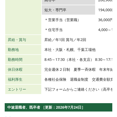
短大・専門卒
194,000円
＊営業手当（営業職）
36,000円
＊住宅手当
4,000～1
昇給・賞与
昇給／年1回 賞与／年2回
勤務地
本社・大阪・札幌、千葉工場他
勤務時間
8:45～17:30（本社・各支店） 8:30～1
休日休暇
完全週休２日制 夏季一斉休暇 年末年始
福利厚生
各種社会保険 退職金制度 交通費全額支
エントリー
下記フォームからご連絡ください（高卒を
中途退職者、既卒者 ［更新：2026年7月24日］