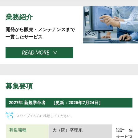
業務紹介
開発から販売・メンテナンスまで
一貫したサービス
READ MORE
募集要項
2027年 新規学卒者 ［更新：2026年7月24日］
スワイプで左右に移動してください。
募集職種
大（院）卒理系
設計 生産
サービスエ