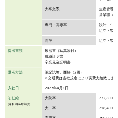
大卒文系
生産管理（
営業職（本
専門・高専卒
設計 生産
組立・製缶
高卒
組立・製缶
提出書類
履歴書（写真添付）
成績証明書
卒業見込証明書
選考方法
筆記試験、面接（2回）
※交通費は当社規定により実費支給致します
入社日
2027年4月1日
初任給
大院卒
232,800円
(令和7年4月実績)
大 卒
218,400円
高専卒
200,900円